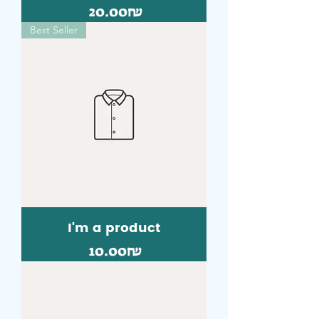
Price
‏20.00 ‏₪
Best Seller
I'm a product
Price
‏10.00 ‏₪