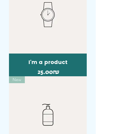
I'm a product
Price
‏25.00 ‏₪
New