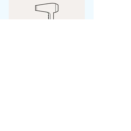
I'm a product
Price
‏40.00 ‏₪