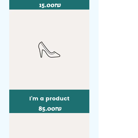
Price
‏15.00 ‏₪
I'm a product
Price
‏85.00 ‏₪